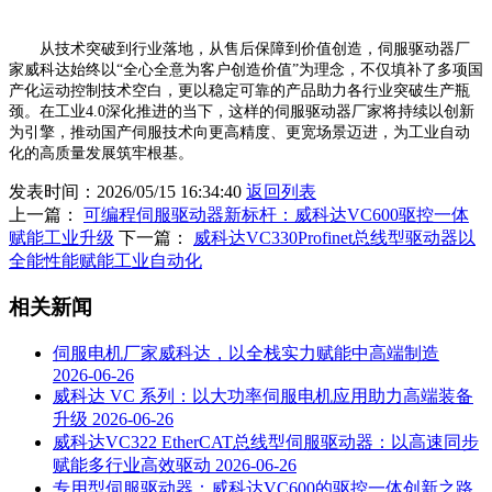
从技术突破到行业落地，从售后保障到价值创造，伺服驱动器厂
家威科达始终以“全心全意为客户创造价值”为理念，不仅填补了多项国
产化运动控制技术空白，更以稳定可靠的产品助力各行业突破生产瓶
颈。在工业4.0深化推进的当下，这样的伺服驱动器厂家将持续以创新
为引擎，推动国产伺服技术向更高精度、更宽场景迈进，为工业自动
化的高质量发展筑牢根基。
发表时间：2026/05/15 16:34:40
返回列表
上一篇：
可编程伺服驱动器新标杆：威科达VC600驱控一体
赋能工业升级
下一篇：
威科达VC330Profinet总线型驱动器以
全能性能赋能工业自动化
相关新闻
伺服电机厂家威科达，以全栈实力赋能中高端制造
2026-06-26
威科达 VC 系列：以大功率伺服电机应用助力高端装备
升级
2026-06-26
威科达VC322 EtherCAT总线型伺服驱动器：以高速同步
赋能多行业高效驱动
2026-06-26
专用型伺服驱动器：威科达VC600的驱控一体创新之路