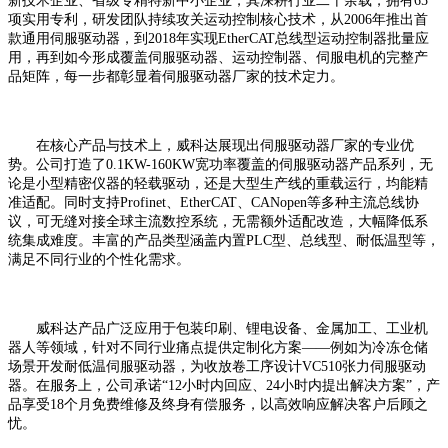
新技术企业、省级专精特新中小企业，其深耕行业二十余载，拥有65
项实用专利，研发团队持续攻关运动控制核心技术，从2006年推出首
款通用伺服驱动器，到2018年实现EtherCAT总线型运动控制器批量应
用，再到如今形成覆盖伺服驱动器、运动控制器、伺服电机的完整产
品矩阵，每一步都彰显着伺服驱动器厂家的技术定力。
在核心产品与技术上，威科达展现出伺服驱动器厂家的专业优
势。公司打造了0.1KW-160KW宽功率覆盖的伺服驱动器产品系列，无
论是小型精密仪器的轻载驱动，还是大型生产线的重载运行，均能精
准适配。同时支持Profinet、EtherCAT、CANopen等多种主流总线协
议，可无缝对接全球主流数控系统，无需额外适配改造，大幅降低系
统集成难度。丰富的产品类型涵盖内置PLC型、总线型、耐低温型等，
满足不同行业的个性化需求。
威科达产品广泛应用于包装印刷、锂电设备、金属加工、工业机
器人等领域，针对不同行业痛点提供定制化方案——例如为冷冻仓储
场景开发耐低温伺服驱动器，为收放卷工序设计VC510张力伺服驱动
器。在服务上，公司承诺“12小时内回应、24小时内提出解决方案”，产
品享受18个月免费维修及终身有偿服务，以高效响应解决客户后顾之
忧。