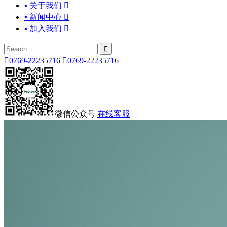
▪ 关于我们

▪ 新闻中心

▪ 加入我们



0769-22235716

0769-22235716
微信公众号
在线客服