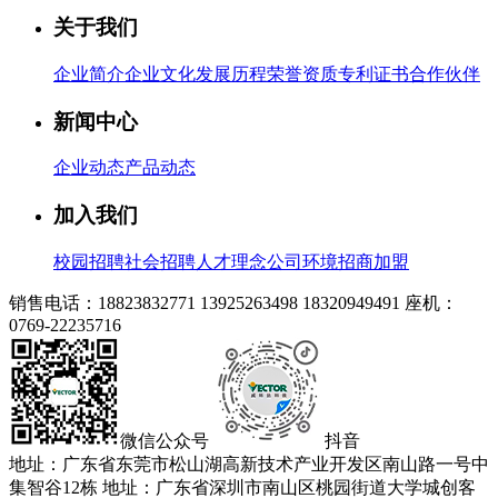
关于我们
企业简介
企业文化
发展历程
荣誉资质
专利证书
合作伙伴
新闻中心
企业动态
产品动态
加入我们
校园招聘
社会招聘
人才理念
公司环境
招商加盟
销售电话：18823832771 13925263498 18320949491
座机：
0769-22235716
微信公众号
抖音
地址：广东省东莞市松山湖高新技术产业开发区南山路一号中
集智谷12栋
地址：广东省深圳市南山区桃园街道大学城创客