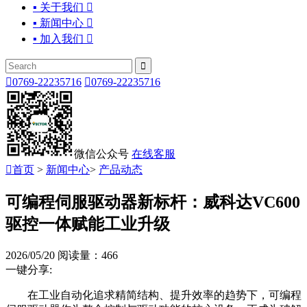
▪ 关于我们

▪ 新闻中心

▪ 加入我们



0769-22235716

0769-22235716
微信公众号
在线客服

首页
>
新闻中心
>
产品动态
可编程伺服驱动器新标杆：威科达VC600
驱控一体赋能工业升级
2026/05/20
阅读量：466
一键分享:
在工业自动化追求精简结构、提升效率的趋势下，可编程