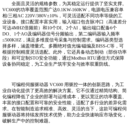
全面且灵活的规格参数，为其稳定运行提供了坚实支撑。
VC600的功率覆盖范围广达0.1KW-160KW，电源电压兼容单
相/三相AC 220V/380V±10%，可灵活适配不同功率等级的工
业设备。接口配置丰富实用，输入端口包含脉冲口（高速差分
可达4MHZ倍频前）和10个DI、2个AI，输出端口配备6个
DO、1个AO及编码器信号分频输出，第二编码器输入频率
≤500KHZ，满足多维度信号采集与控制需求。编码器类型选
择多样，涵盖增量式、多圈绝对值光编/磁编及BISS-C等，可
根据控制精度灵活选配。此外，它还具备动态制动（部份功率
段）和可定制STO安全功能，通过Modbus RTU通信方式保障
设备协同稳定，为工业生产筑牢安全与效率双重防线。
可编程伺服驱动器 VC600 用驱控一体的创新思路，为工
业自动化提供了更高效的解决方案。它不仅通过精简结构、简
化编程降低了企业的部署与运维成本，更以宽泛的功率覆盖、
丰富的接口配置和可靠的安全性能，适配了多行业的差异化需
求。在智能制造追求精准、高效、灵活的当下，这款可编程伺
服驱动器将持续发挥技术优势，助力企业快速响应市场变化，
破解生产中的控制难题。