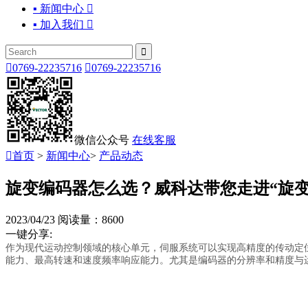
▪ 新闻中心

▪ 加入我们



0769-22235716

0769-22235716
微信公众号
在线客服

首页
>
新闻中心
>
产品动态
旋变编码器怎么选？威科达带您走进“旋变
2023/04/23
阅读量：8600
一键分享:
作为现代运动控制领域的核心单元，伺服系统可以实现高精度的传动定
能力、最高转速和速度频率响应能力。尤其是编码器的分辨率和精度与