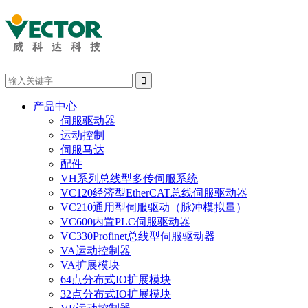

产品中心
伺服驱动器
运动控制
伺服马达
配件
VH系列总线型多传伺服系统
VC120经济型EtherCAT总线伺服驱动器
VC210通用型伺服驱动（脉冲模拟量）
VC600内置PLC伺服驱动器
VC330Profinet总线型伺服驱动器
VA运动控制器
VA扩展模块
64点分布式IO扩展模块
32点分布式IO扩展模块