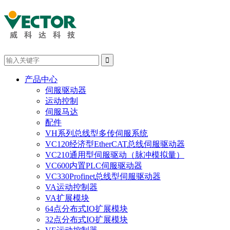

产品中心
伺服驱动器
运动控制
伺服马达
配件
VH系列总线型多传伺服系统
VC120经济型EtherCAT总线伺服驱动器
VC210通用型伺服驱动（脉冲模拟量）
VC600内置PLC伺服驱动器
VC330Profinet总线型伺服驱动器
VA运动控制器
VA扩展模块
64点分布式IO扩展模块
32点分布式IO扩展模块