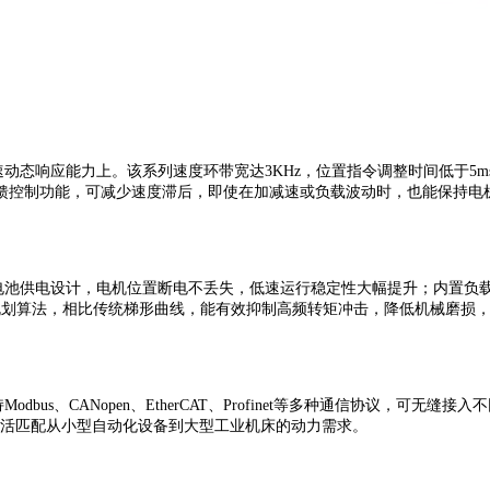
态响应能力上。该系列速度环带宽达3KHz，位置指令调整时间低于5ms，从-
馈控制功能，可减少速度滞后，即使在加减速或负载波动时，也能保持电
配合电池供电设计，电机位置断电不丢失，低速运行稳定性大幅提升；内置负
规划算法，相比传统梯形曲线，能有效抑制高频转矩冲击，降低机械磨损
odbus、CANopen、EtherCAT、Profinet等多种通信协议，
等级，能灵活匹配从小型自动化设备到大型工业机床的动力需求。