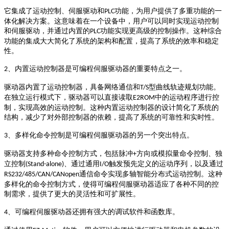
它集成了运动控制、伺服驱动和
功能，为用户提供了多重功能的一
PLC
体化解决方案。这意味着在一个设备中，用户可以同时实现运动控制
和伺服驱动，并通过内置的
功能实现更高级的控制操作。这种综合
PLC
功能的集成大大简化了系统的架构和配置，提高了系统的效率和稳定
性。
、
内置运动控制器是可编程伺服驱动器的重要特点之一。
2
驱动器内置了运动控制器，具备网络通信和
型曲线轨迹规划功能。
T/S
在独立运行模式下，驱动器可以直接读取
中的运动程序进行控
E2ROM
制，实现高效的运动控制。这种内置运动控制器的设计简化了系统的
结构，减少了对外部控制器的依赖，提高了系统的可靠性和实时性。
、
多样化命令控制是可编程伺服驱动器的另一个突出特点。
3
驱动器支持多种命令控制方式，包括脉冲
方向或模拟量命令控制、独
+
立控制
、通过通用
触发预先定义的运动序列，以及通过
(Stand-alone)
I/O
通信命令实现多轴智能分布式运动控制。这种
RS232/485/CAN/CANopen
多样化的命令控制方式，使得可编程伺服驱动器适应了各种不同的控
制需求，提供了更大的灵活性和可扩展性。
、
可编程伺服驱动器还拥有强大的调试软件和函数库。
4