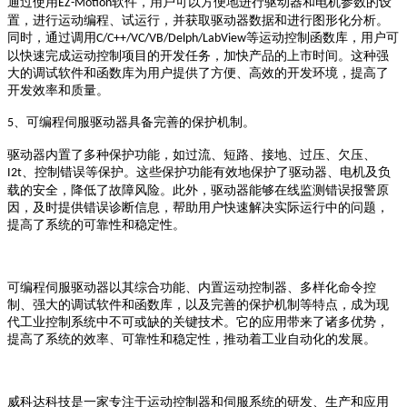
通过使用
软件，用户可以方便地进行驱动器和电机参数的设
EZ-Motion
置，进行运动编程、试运行，并获取驱动器数据和进行图形化分析。
同时，通过调用
等运动控制函数库，用户可
C/C++/VC/VB/Delph/LabView
以快速完成运动控制项目的开发任务，加快产品的上市时间。这种强
大的调试软件和函数库为用户提供了方便、高效的开发环境，提高了
开发效率和质量。
、
可编程伺服驱动器具备完善的保护机制。
5
驱动器内置了多种保护功能，如过流、短路、接地、过压、欠压、
、控制错误等保护。这些保护功能有效地保护了驱动器、电机及负
I2t
载的安全，降低了故障风险。此外，驱动器能够在线监测错误报警原
因，及时提供错误诊断信息，帮助用户快速解决实际运行中的问题，
提高了系统的可靠性和稳定性。
可编程伺服驱动器以其综合功能、内置运动控制器、多样化命令控
制、强大的调试软件和函数库，以及完善的保护机制等特点，成为现
代工业控制系统中不可或缺的关键技术。它的应用带来了诸多优势，
提高了系统的效率、可靠性和稳定性，推动着工业自动化的发展。
威科达
科技
是一家专注于运动控制器和伺服系统的研发、生产和应用